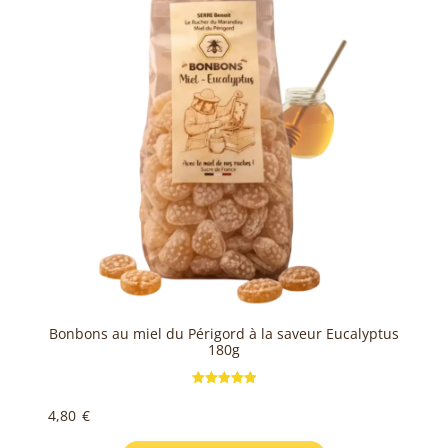
Bonbons au miel du Périgord à la saveur Eucalyptus
180g
Note
5.00
4,80
€
sur 5