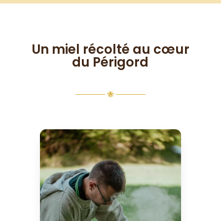
Un miel récolté au cœur
du Périgord
────── 🐝 ──────