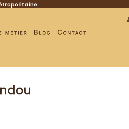
étropolitaine
e métier
Blog
Contact
andou