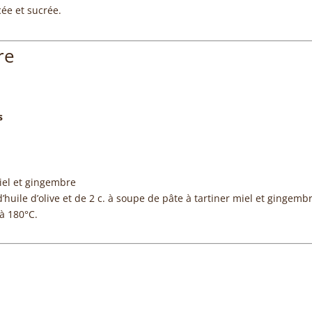
ée et sucrée.
re
s
miel et gingembre
huile d’olive et de 2 c. à soupe de pâte à tartiner miel et gingemb
 à 180°C.