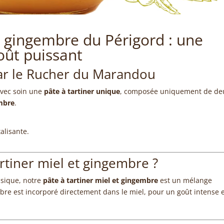
u gingembre du Périgord : une
oût puissant
par le Rucher du Marandou
avec soin une
pâte à tartiner unique
, composée uniquement de de
mbre
.
alisante.
artiner miel et gingembre ?
ssique, notre
pâte à tartiner miel et gingembre
est un mélange
mbre est incorporé directement dans le miel, pour un goût intense 