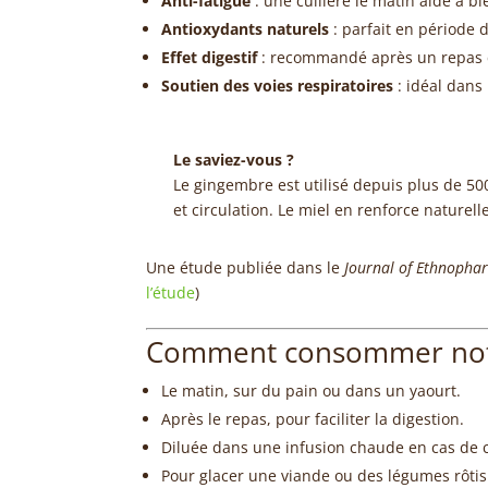
Anti-fatigue
: une cuillère le matin aide à b
Antioxydants naturels
: parfait en période d
Effet digestif
: recommandé après un repas 
Soutien des voies respiratoires
: idéal dans
Le saviez-vous ?
Le gingembre est utilisé depuis plus de 5
et circulation. Le miel en renforce naturell
Une étude publiée dans le
Journal of Ethnopha
l’étude
)
Comment consommer notre
Le matin, sur du pain ou dans un yaourt.
Après le repas, pour faciliter la digestion.
Diluée dans une infusion chaude en cas de c
Pour glacer une viande ou des légumes rôtis