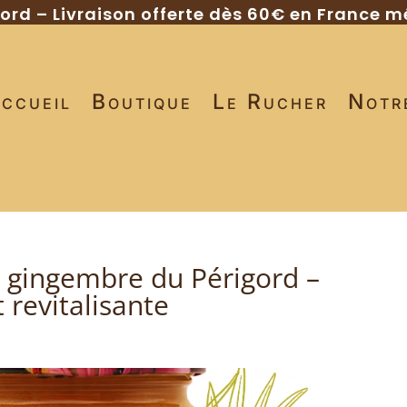
gord – Livraison offerte dès 60€ en France m
ccueil
Boutique
Le Rucher
Notr
u gingembre du Périgord –
t revitalisante