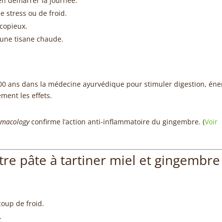
ien démarrer la journée.
e stress ou de froid.
copieux.
 une tisane chaude.
000 ans dans la médecine ayurvédique pour stimuler digestion, éne
ement les effets.
rmacology
confirme l’action anti-inflammatoire du gingembre. (
Voir
 pâte à tartiner miel et gingembre
oup de froid.
.