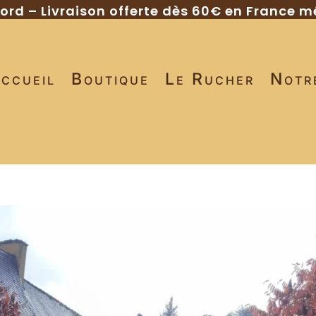
gord – Livraison offerte dès 60€ en France m
ccueil
Boutique
Le Rucher
Notr