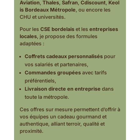
Aviation
,
Thales
,
Safran
,
Cdiscount
,
Keol
is Bordeaux Métropole
, ou encore les
CHU et universités.
Pour les
CSE bordelais
et les
entreprises
locales
, je propose des formules
adaptées :
Coffrets cadeaux personnalisés
pour
vos salariés et partenaires,
Commandes groupées
avec tarifs
préférentiels,
Livraison directe en entreprise
dans
toute la métropole.
Ces offres sur mesure permettent d’offrir à
vos équipes un cadeau gourmand et
authentique, alliant terroir, qualité et
proximité.