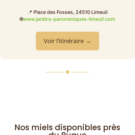
📍 Place des Fosses, 24510 Limeuil
🌐
www.jardins-panoramiques-limeuil.com
Voir l’itinéraire →
────── 🐝 ──────
Nos miels disponibles près