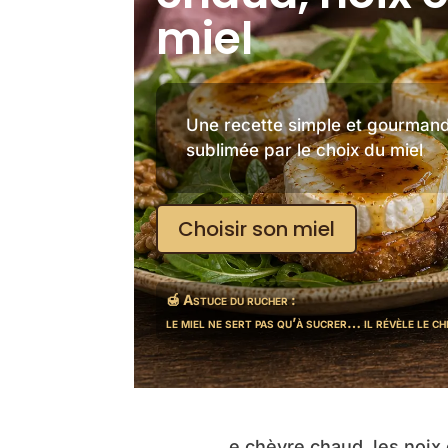
miel
Une recette simple et gourman
sublimée par le choix du miel
Choisir son miel
🍯 Astuce du rucher :
le miel ne sert pas qu’à sucrer… il révèle le c
Le chèvre chaud, les noix