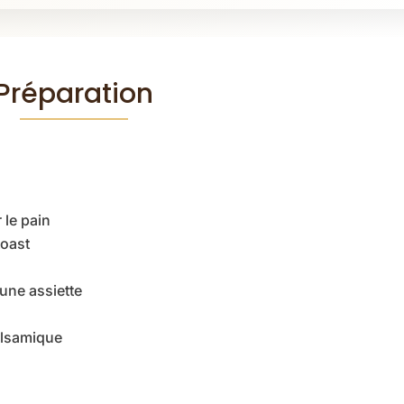
Préparation
 le pain
toast
 une assiette
alsamique