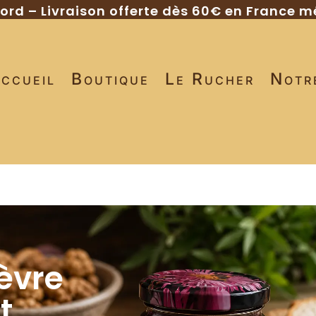
gord – Livraison offerte dès 60€ en France m
ccueil
Boutique
Le Rucher
Notr
èvre
t