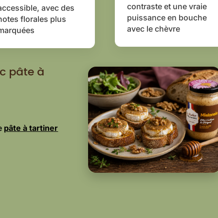
contraste et une vraie
accessible, avec des
puissance en bouche
notes florales plus
avec le chèvre
marquées
c pâte à
ne
pâte à tartiner