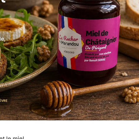
de,
hèvre
 et le miel…