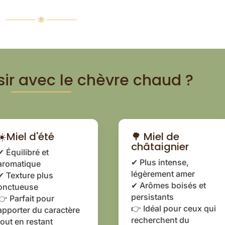
────── 🐝 ──────
sir avec le chèvre chaud ?
☀️Miel d'été
🌳 Miel de
châtaignier
✔ Équilibré et
✔ Plus intense,
aromatique
légèrement amer
✔ Texture plus
✔ Arômes boisés et
onctueuse
persistants
👉 Parfait pour
👉 Idéal pour ceux qui
apporter du caractère
recherchent du
tout en restant