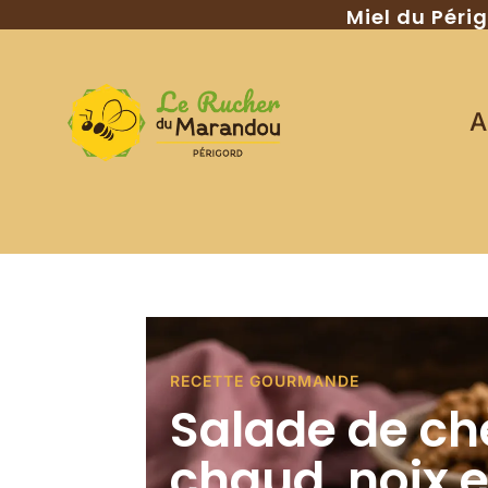
Miel du Péri
A
RECETTE GOURMANDE
Salade de ch
chaud, noix e