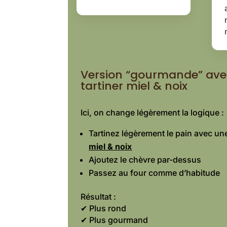
Version “gourmande” ave
tartiner miel & noix
Ici, on change légèrement la logique :
Tartinez légèrement le pain avec u
miel & noix
Ajoutez le chèvre par-dessus
Passez au four comme d’habitude
Résultat :
✔ Plus rond
✔ Plus gourmand