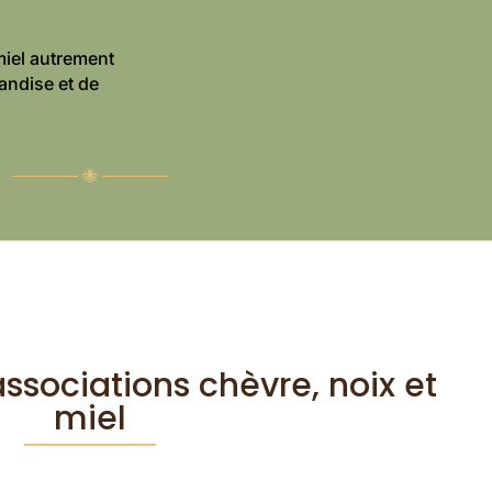
miel autrement
andise et de
────── 🐝 ──────
associations chèvre, noix et
miel