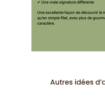
✔ Une vraie signature différente
Une excellente façon de découvrir le 
qu’en simple filet, avec plus de gourm
caractère.
Autres idées d’