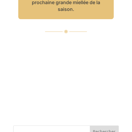
prochaine grande miellée de la
saison.
────── 🐝 ──────