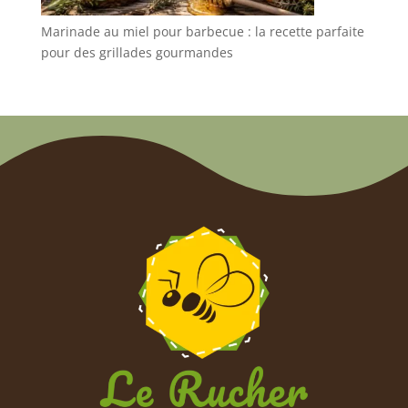
Marinade au miel pour barbecue : la recette parfaite
pour des grillades gourmandes